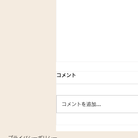
コメント
コメントを追加…
武甲五号土のう数量限定で販
売しています！！
プライバシーポリシー