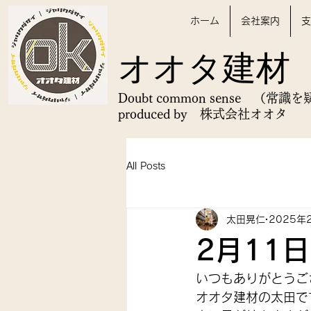
ホーム
会社案内
支
オオタ建材
Doubt common sense （常識
produced by 株式会社オオタ​
All Posts
太田晃仁
2025年
2月11
いつもありがとうご
オオタ建材の太田で